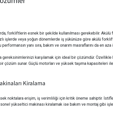
 Çözümler
da, forkliftlerin esnek bir şekilde kullanılması gerekebilir. Akülü 
işlerde veya yoğun dönemlerde iş yükünüze göre akülü forklift kira
u performansın yanı sıra, bakım ve onarım masraflarını da en aza in
ma gereksinimlerinizi karşılamak için ideal bir çözümdür. Özellikle
li bir çözüm sunar. Güçlü motorları ve yüksek taşıma kapasiteleri ile
Makinaları Kiralama
k noktalara erişim, iş verimliliği için kritik öneme sahiptir. İstifl
onel yükseltici makinası kiralamak ise bakım ve montaj gibi işle