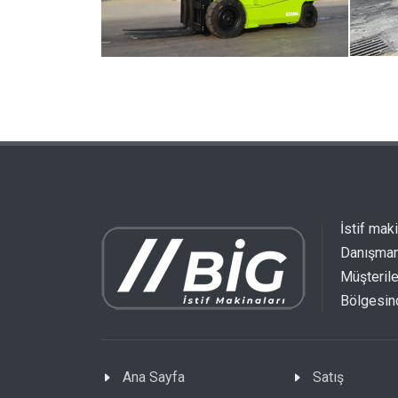
İstif mak
Danışmanl
Müşterile
Bölgesind
Ana Sayfa
Satış