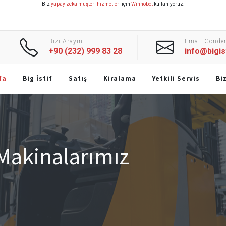
Biz
yapay zeka müşteri hizmetleri
için
Winnobot
kullanıyoruz.
Bizi Arayın
Email Gönder
+90 (232) 999 83 28
info@bigis
fa
Big İstif
Satış
Kiralama
Yetkili Servis
Bi
 Makinalarımız