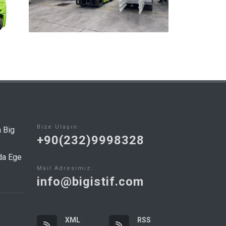
Bize Ulaşın:
a Big
+90(232)9998328
lda Ege
Mail Adresimiz:
info@bigistif.com
XML
RSS