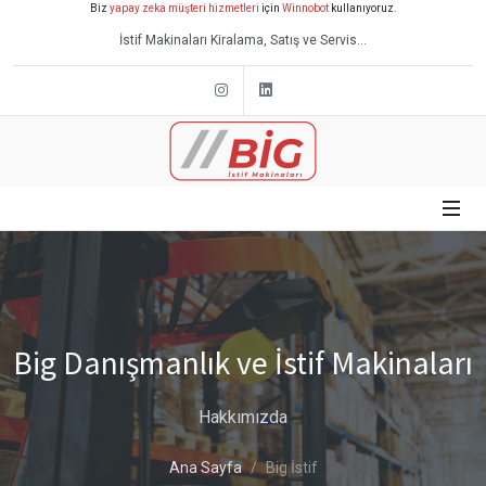
Biz
yapay zeka müşteri hizmetleri
için
Winnobot
kullanıyoruz.
İstif Makinaları Kiralama, Satış ve Servis...
Instagram
Linkedin
Big Danışmanlık ve İstif Makinaları
Hakkımızda
Ana Sayfa
Big İstif