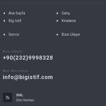
Ana Sayfa
Satış
Big İstif
Kiralama
Servis
Bize Ulaşın
Bize Ulaşın:
+90(232)9998328
Mail Adresimiz:
info@bigistif.com
XML
Site Haritası